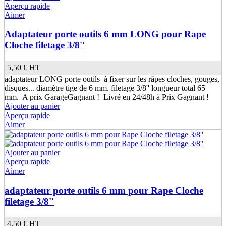
Aperçu rapide
Aimer
Adaptateur porte outils 6 mm LONG pour Rape
Cloche filetage 3/8''
5,50 €
HT
adaptateur LONG porte outils à fixer sur les râpes cloches, gouges,
disques... diamètre tige de 6 mm. filetage 3/8'' longueur total 65
mm. A prix GarageGagnant ! Livré en 24/48h à Prix Gagnant !
Ajouter au panier
Aperçu rapide
Aimer
Ajouter au panier
Aperçu rapide
Aimer
adaptateur porte outils 6 mm pour Rape Cloche
filetage 3/8''
4,50 €
HT