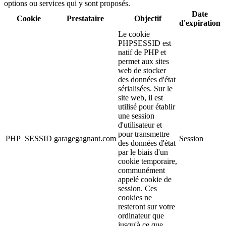
options ou services qui y sont proposés.
Date
Cookie
Prestataire
Objectif
d'expiration
(2 avis)
Le cookie
PHPSESSID est
natif de PHP et
permet aux sites
web de stocker
des données d'état
sérialisées. Sur le
site web, il est
utilisé pour établir
une session
d'utilisateur et
pour transmettre
PHP_SESSID
garagegagnant.com
Session
des données d'état
par le biais d'un
cookie temporaire,
communément
appelé cookie de
session. Ces
cookies ne
resteront sur votre
ordinateur que
jusqu'à ce que