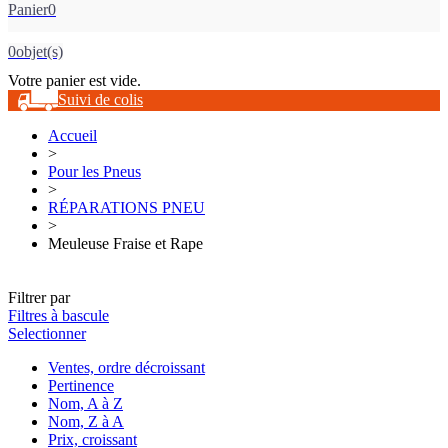
Panier
0
0
objet(s)
Votre panier est vide.
Suivi de colis
Accueil
>
Pour les Pneus
>
RÉPARATIONS PNEU
>
Meuleuse Fraise et Rape
Filtrer par
Filtres à bascule
Selectionner
Ventes, ordre décroissant
Pertinence
Nom, A à Z
Nom, Z à A
Prix, croissant