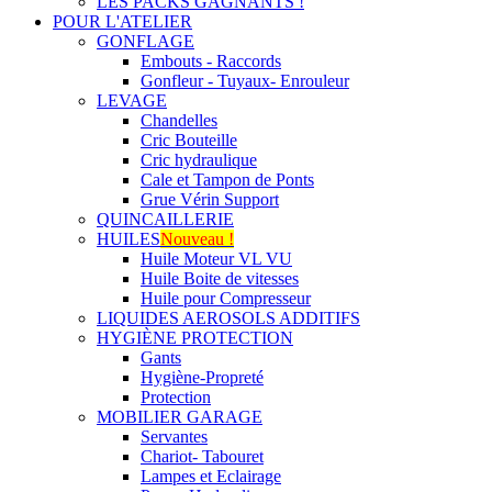
LES PACKS GAGNANTS !
POUR L'ATELIER
GONFLAGE
Embouts - Raccords
Gonfleur - Tuyaux- Enrouleur
LEVAGE
Chandelles
Cric Bouteille
Cric hydraulique
Cale et Tampon de Ponts
Grue Vérin Support
QUINCAILLERIE
HUILES
Nouveau !
Huile Moteur VL VU
Huile Boite de vitesses
Huile pour Compresseur
LIQUIDES AEROSOLS ADDITIFS
HYGIÈNE PROTECTION
Gants
Hygiène-Propreté
Protection
MOBILIER GARAGE
Servantes
Chariot- Tabouret
Lampes et Eclairage