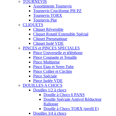
TOURNEVIS
Assortiments Tournevis
Tournevis Cruciforme PH PZ
Tournevis TORX
Tournevis Plat
CLIQUETS
Cliquet Réversible
Cliquet Rotatif Extensible Spécial
Cliquet Pneumatique
Cliquet Isolé VDE
PINCES et PINCES SPECIALES
Pince Universelle et téléphone
Pince Coupante et Tenaille
Pince Multiprise
Pince Etau et Serre-Tube
Pince Collier et Circlips
Pince Spéciale
Pince Isolée VDE
DOUILLES A CHOCS
Douilles 1/2 à chocs
Douille à Chocs 6 PANS
Douille Spéciale Antivol Réducteur
Rallonge
Douille à Chocs TORX (profil E)
Douilles 3/4 à chocs