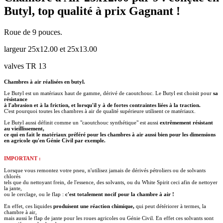
Butyl, top qualité à prix Gagnant !
Roue de 9 pouces.
largeur 25x12.00 et 25x13.00
valves TR 13
Chambres à air réalisées en butyl.
Le Butyl est un matériaux haut de gamme, dérivé de caoutchouc. Le Butyl est choisit pour
sa
résistance
à l'abrasion et à la friction, et lorsqu'il y à de fortes contraintes liées à la traction.
C'est pourquoi toutes les chambres à air de qualité supérieure utilisent ce matériaux.
Le Butyl aussi définit comme un "caoutchouc synthétique" est aussi
extrêmement résistant
au vieillissement,
ce qui en fait le matériaux préféré pour les chambres à air aussi bien pour les dimensions
en agricole qu'en Génie Civil par exemple.
IMPORTANT :
Lorsque vous remontez votre pneu, n'utilisez jamais de dérivés pétroliers ou de solvants
chlorés
tels que du nettoyant frein, de l'essence, des solvants, ou du White Spirit ceci afin de nettoyer
la jante,
ou le cerclage, ou le flap :
c'est totalement nocif pour la chambre à air !
En effet, ces liquides
produisent une réaction chimique,
qui peut détériorer à termes, la
chambre à air,
mais aussi le flap de jante pour les roues agricoles ou Génie Civil. En effet ces solvants sont