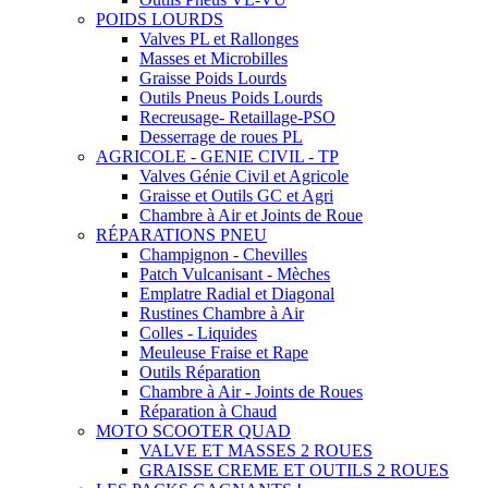
POIDS LOURDS
Valves PL et Rallonges
Masses et Microbilles
Graisse Poids Lourds
Outils Pneus Poids Lourds
Recreusage- Retaillage-PSO
Desserrage de roues PL
AGRICOLE - GENIE CIVIL - TP
Valves Génie Civil et Agricole
Graisse et Outils GC et Agri
Chambre à Air et Joints de Roue
RÉPARATIONS PNEU
Champignon - Chevilles
Patch Vulcanisant - Mèches
Emplatre Radial et Diagonal
Rustines Chambre à Air
Colles - Liquides
Meuleuse Fraise et Rape
Outils Réparation
Chambre à Air - Joints de Roues
Réparation à Chaud
MOTO SCOOTER QUAD
VALVE ET MASSES 2 ROUES
GRAISSE CREME ET OUTILS 2 ROUES