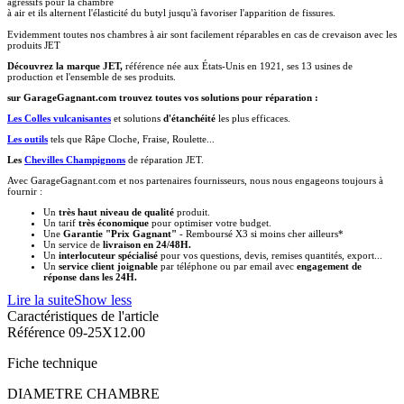
agressifs pour la chambre
à air et ils alternent l'élasticité du butyl jusqu'à favoriser l'apparition de fissures.
Evidemment toutes nos chambres à air sont facilement réparables en cas de crevaison avec les
produits JET
Découvrez la marque JET,
référence née aux États-Unis en 1921, ses 13 usines de
production et l'ensemble de ses produits.
sur GarageGagnant.com trouvez toutes vos solutions pour réparation :
Les Colles vulcanisantes
et solutions
d'étanchéité
les plus efficaces.
Les outils
tels que Râpe Cloche, Fraise, Roulette...
Les
Chevilles Champignons
de réparation JET.
Avec GarageGagnant.com et nos partenaires fournisseurs, nous nous engageons toujours à
fournir :
Un
très haut niveau de qualité
produit.
Un tarif
très
économique
pour optimiser votre budget.
Une
Garantie "Prix Gagnant"
- Remboursé X3 si moins cher ailleurs*
Un service de
livraison en 24/48H.
Un
interlocuteur spécialisé
pour vos questions, devis, remises quantités, export...
Un
service client joignable
par téléphone ou par email avec
engagement de
réponse dans les 24H.
Lire la suite
Show less
Caractéristiques de l'article
Référence
09-25X12.00
Fiche technique
DIAMETRE CHAMBRE