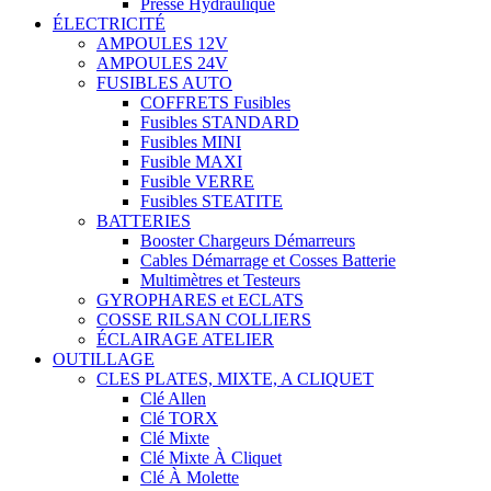
Presse Hydraulique
ÉLECTRICITÉ
AMPOULES 12V
AMPOULES 24V
FUSIBLES AUTO
COFFRETS Fusibles
Fusibles STANDARD
Fusibles MINI
Fusible MAXI
Fusible VERRE
Fusibles STEATITE
BATTERIES
Booster Chargeurs Démarreurs
Cables Démarrage et Cosses Batterie
Multimètres et Testeurs
GYROPHARES et ECLATS
COSSE RILSAN COLLIERS
ÉCLAIRAGE ATELIER
OUTILLAGE
CLES PLATES, MIXTE, A CLIQUET
Clé Allen
Clé TORX
Clé Mixte
Clé Mixte À Cliquet
Clé À Molette