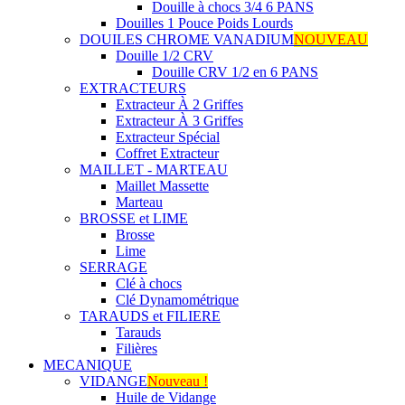
Douille à chocs 3/4 6 PANS
Douilles 1 Pouce Poids Lourds
DOUILES CHROME VANADIUM
NOUVEAU
Douille 1/2 CRV
Douille CRV 1/2 en 6 PANS
EXTRACTEURS
Extracteur À 2 Griffes
Extracteur À 3 Griffes
Extracteur Spécial
Coffret Extracteur
MAILLET - MARTEAU
Maillet Massette
Marteau
BROSSE et LIME
Brosse
Lime
SERRAGE
Clé à chocs
Clé Dynamométrique
TARAUDS et FILIERE
Tarauds
Filières
MECANIQUE
VIDANGE
Nouveau !
Huile de Vidange