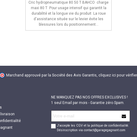
Cric hydropneumatique 80 50 T BAHCO charge
maxi 80 T Pour usage intensif qui garantit la
durabilité et la longue vie du produit La roue
d'assistance située sur le levier évite les
blessures lors du positionnement...
Marchand approuvé par la Société des Avis Garantis,
cliquez ici pour vérifier
NE MANQUEZ PAS NOS OFFRES EXCLUSIVES !
1 seul Email par mois - Garantie zéro Spam.
s
livraison
nfidentialité
J'accepte les CGV et la politique de confidentialité.
 Gagnant
Désinscription via contact@garagegagnant.com