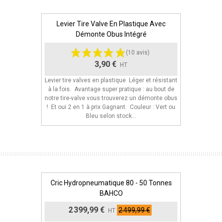
Levier Tire Valve En Plastique Avec
Ajouter Au Panier
Démonte Obus Intégré
(10 avis)
3,90 €
HT
Levier tire valves en plastique Léger et résistant
à la fois. Avantage super pratique : au bout de
notre tire-valve vous trouverez un démonte obus
! Et oui 2 en 1 à prix Gagnant. Couleur : Vert ou
Bleu selon stock...
Cric Hydropneumatique 80 - 50 Tonnes
Ajouter Au Panier
BAHCO
2 399,99 €
2 499,99 €
HT