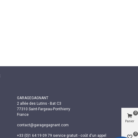
.
GARAGEGAGNANT
2 allée des Lutins - Bat C3
77310 Saint-Fargeau-Ponthierry
0
France
Panier
contact@garagegagnant.com
0
+33 (0)1 64 19 09 79 service gratuit - coût d'un appel