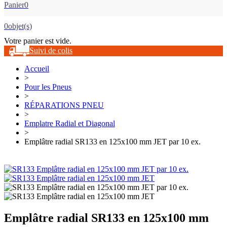
Panier
0
0
objet(s)
Votre panier est vide.
Suivi de colis
Accueil
>
Pour les Pneus
>
RÉPARATIONS PNEU
>
Emplatre Radial et Diagonal
>
Emplâtre radial SR133 en 125x100 mm JET par 10 ex.
Emplâtre radial SR133 en 125x100 mm