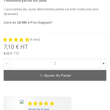
> Maintient parfait sur jante.
> pour jantes alu, aussi dénommées jantes à bords roulés (car plus
épaisses)
Livré en 24/48h à Prix Gagnant !
(6 avis)
7,10 € HT
8,52 €
TTC
-
+
Ajouter Au Panier
Basé sur 6 avis