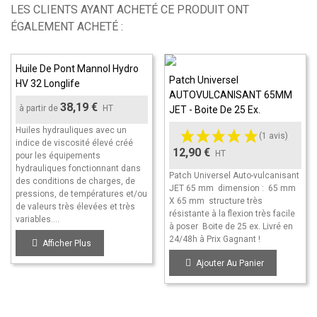
LES CLIENTS AYANT ACHETÉ CE PRODUIT ONT
ÉGALEMENT ACHETÉ :
Huile De Pont Mannol Hydro
Patch Universel
HV 32 Longlife
AUTOVULCANISANT 65MM
38,19 €
à partir de
HT
JET - Boite De 25 Ex.
Huiles hydrauliques avec un
(1 avis)
indice de viscosité élevé créé
12,90 €
HT
pour les équipements
hydrauliques fonctionnant dans
Patch Universel Auto-vulcanisant
des conditions de charges, de
JET 65 mm dimension : 65 mm
pressions, de températures et/ou
X 65 mm structure très
de valeurs très élevées et très
résistante à la flexion très facile
variables....
à poser Boite de 25 ex. Livré en
24/48h à Prix Gagnant !
Afficher Plus
Ajouter Au Panier