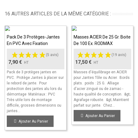
16 AUTRES ARTICLES DE LA MÊME CATÉGORIE :
Pack De 3 Protèges-Jantes
Masses ACIER De 25 Gr. Boite
En PVC Avec Fixation
De 100 Ex. RODMAX
(5 avis)
(19 avis)
7,90 €
17,50 €
HT
HT
Pack de 3 protèges jantes en
Masses d'équilibrage en ACIER
PVC. Protège Jantes à placer sur
pour Jantes Tôle ou Acier. Bords
le rebord de jante. Pour
plats. poids : 25 G. Alliage
protection des jantes alu lors du
d'acier zingué ou de zamac -
démontage Matériaux : PVC
haute qualité de conception. &gt;
Très utile lors de montage
Agrafage robuste. &gt; Maintient
difficile, grosses dimensions ou
parfait sur jante. Chez...
jantes...
Ajouter Au Panier
Ajouter Au Panier