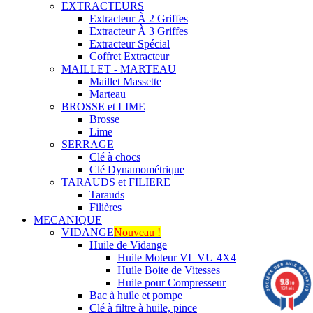
EXTRACTEURS
Extracteur À 2 Griffes
Extracteur À 3 Griffes
Extracteur Spécial
Coffret Extracteur
MAILLET - MARTEAU
Maillet Massette
Marteau
BROSSE et LIME
Brosse
Lime
SERRAGE
Clé à chocs
Clé Dynamométrique
TARAUDS et FILIERE
Tarauds
Filières
MECANIQUE
VIDANGE
Nouveau !
Huile de Vidange
Huile Moteur VL VU 4X4
Huile Boite de Vitesses
9.8
Huile pour Compresseur
/10
1034 avis
Bac à huile et pompe
Clé à filtre à huile, pince