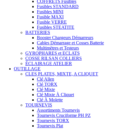
COFFRETS Fusibles
Fusibles STANDARD
Fusibles MINI
Fusible MAXI
Fusible VERRE
Fusibles STEATITE
BATTERIES
Booster Chargeurs Démarreurs
Cables Démarrage et Cosses Batterie
Multimètres et Testeurs
GYROPHARES et ECLATS
COSSE RILSAN COLLIERS
ÉCLAIRAGE ATELIER
OUTILLAGE
CLES PLATES, MIXTE, A CLIQUET
Clé Allen
Clé TORX
Clé Mixte
Clé Mixte À Cliquet
Clé À Molette
TOURNEVIS
Assortiments Tournevis
Tournevis Cruciforme PH PZ
Tournevis TORX
Tournevis Plat