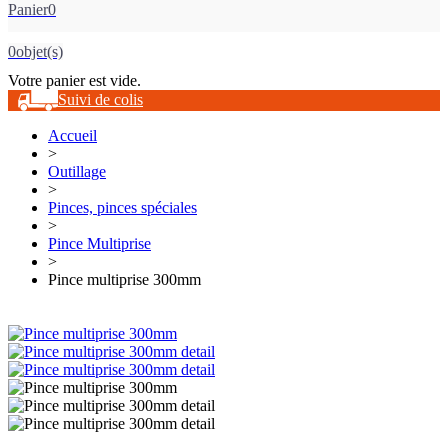
Panier
0
0
objet(s)
Votre panier est vide.
Suivi de colis
Accueil
>
Outillage
>
Pinces, pinces spéciales
>
Pince Multiprise
>
Pince multiprise 300mm