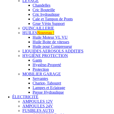
LEVAGE
Chandelles
Cric Bouteille
Cric hydraulique
Cale et Tampon de Ponts
Grue Vérin Support
QUINCAILLERIE
HUILES
Nouveau !
Huile Moteur VL VU
Huile Boite de vitesses
Huile pour Compresseur
LIQUIDES AEROSOLS ADDITIFS
HYGIÈNE PROTECTION
Gants
Hygiène-Propreté
Protection
MOBILIER GARAGE
Servantes
Chariot- Tabouret
Lampes et Eclairage
Presse Hydraulique
ÉLECTRICITÉ
AMPOULES 12V
AMPOULES 24V
FUSIBLES AUTO