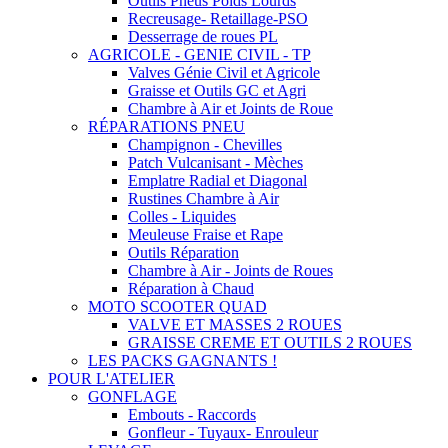
Outils Pneus Poids Lourds
Recreusage- Retaillage-PSO
Desserrage de roues PL
AGRICOLE - GENIE CIVIL - TP
Valves Génie Civil et Agricole
Graisse et Outils GC et Agri
Chambre à Air et Joints de Roue
RÉPARATIONS PNEU
Champignon - Chevilles
Patch Vulcanisant - Mèches
Emplatre Radial et Diagonal
Rustines Chambre à Air
Colles - Liquides
Meuleuse Fraise et Rape
Outils Réparation
Chambre à Air - Joints de Roues
Réparation à Chaud
MOTO SCOOTER QUAD
VALVE ET MASSES 2 ROUES
GRAISSE CREME ET OUTILS 2 ROUES
LES PACKS GAGNANTS !
POUR L'ATELIER
GONFLAGE
Embouts - Raccords
Gonfleur - Tuyaux- Enrouleur