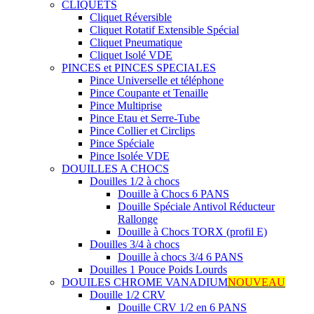
CLIQUETS
Cliquet Réversible
Cliquet Rotatif Extensible Spécial
Cliquet Pneumatique
Cliquet Isolé VDE
PINCES et PINCES SPECIALES
Pince Universelle et téléphone
Pince Coupante et Tenaille
Pince Multiprise
Pince Etau et Serre-Tube
Pince Collier et Circlips
Pince Spéciale
Pince Isolée VDE
DOUILLES A CHOCS
Douilles 1/2 à chocs
Douille à Chocs 6 PANS
Douille Spéciale Antivol Réducteur
Rallonge
Douille à Chocs TORX (profil E)
Douilles 3/4 à chocs
Douille à chocs 3/4 6 PANS
Douilles 1 Pouce Poids Lourds
DOUILES CHROME VANADIUM
NOUVEAU
Douille 1/2 CRV
Douille CRV 1/2 en 6 PANS