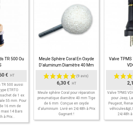
ds TR 500 Ou
Meule Sphère Coral En Oxyde
Valve TPMS 
ier
Ajouter Au Panier
Ajouter Au
S
D'aluminum Diamètre 40 Mm
VD
60 €
HT
(9 avis)
6,30 €
2,
HT
s TR 500 aussi
type ETRTO
Meule sphère Coral pour réparation
Valve TPMS VD
 sachet de 1 ex
pneumatique diamètre 40 mm Tige
pour Jeep, La
tale 55 mm. Pour
de 6 mm Conçue en oxyde
Peugeot, Renault
 de 16 mm de
d'aluminium Livré en 24/48h à Prix
véhicules&gt;
n maxi 14 Bars
Gagnant !
24/48h à 
 à Prix...