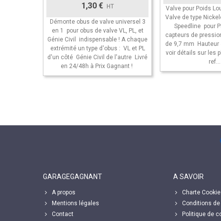
1,30 €
HT
Valve pour Poids L
Valve de type Nicke
Démonte obus de valve universel 3
Speedline pour P
en 1 pour obus de valve VL, PL, et
capteurs de pressio
Génie Civil indispensable ! A chaque
de 9,7 mm Hauteur
extrémité un type d'obus : VL et PL
voir détails sur les 
d'un côté Génie Civil de l'autre Livré
ref...
en 24/48h à Prix Gagnant !
GARAGEGAGNANT
A SAVOIR
A propos
Charte Cookie
Mentions légales
Conditions de 
Contact
Politique de co