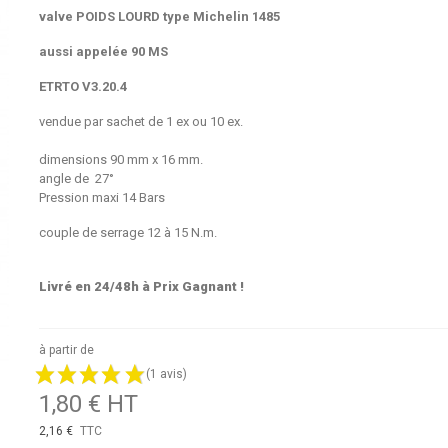
valve POIDS LOURD type Michelin 1485
aussi appelée 90 MS
ETRTO V3.20.4
vendue par sachet de 1 ex ou 10 ex.
dimensions 90 mm x 16 mm.
angle de 27°
Pression maxi 14 Bars
couple de serrage 12 à 15 N.m.
Livré en 24/48h à Prix Gagnant !
à partir de
(1 avis)
1,80 € HT
2,16 €
TTC