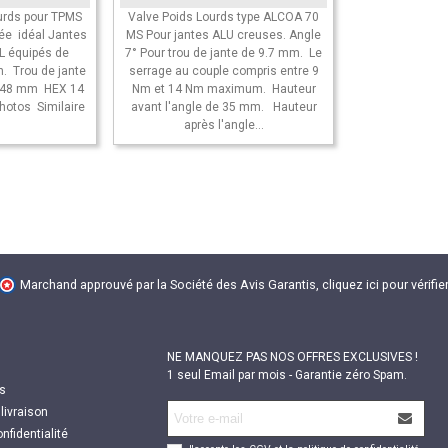
ourds pour TPMS
Valve Poids Lourds type ALCOA 70
lée idéal Jantes
MS Pour jantes ALU creuses. Angle
L équipés de
7° Pour trou de jante de 9.7 mm. Le
n. Trou de jante
serrage au couple compris entre 9
 48 mm HEX 14
Nm et 14 Nm maximum. Hauteur
photos Similaire
avant l'angle de 35 mm. Hauteur
après l'angle...
Marchand approuvé par la Société des Avis Garantis,
cliquez ici pour vérifier
NE MANQUEZ PAS NOS OFFRES EXCLUSIVES !
1 seul Email par mois - Garantie zéro Spam.
s
livraison
nfidentialité