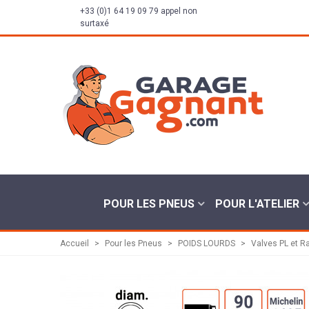
+33 (0)1 64 19 09 79 appel non
surtaxé
POUR LES PNEUS
POUR L'ATELIER
Accueil
>
Pour les Pneus
>
POIDS LOURDS
>
Valves PL et R