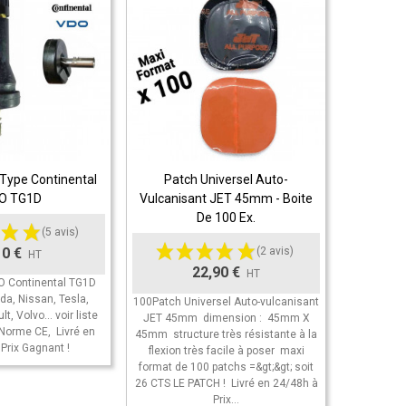
Type Continental
Patch Universel Auto-
Pack De 
 Panier
Ajouter Au Panier
Ajout
O TG1D
Vulcanisant JET 45mm - Boite
Pneu
De 100 Ex.
(5 avis)
10 €
(2 avis)
HT
22,90 €
HT
O Continental TG1D
Pack de 
da, Nissan, Tesla,
montage à
100Patch Universel Auto-vulcanisant
, Volvo... voir liste
pots de
JET 45mm dimension : 45mm X
 Norme CE, Livré en
capacités 
45mm structure très résistante à la
Prix Gagnant !
même sur r
flexion très facile à poser maxi
pneu apr
format de 100 patchs =&gt;&gt; soit
26 CTS LE PATCH ! Livré en 24/48h à
Prix...