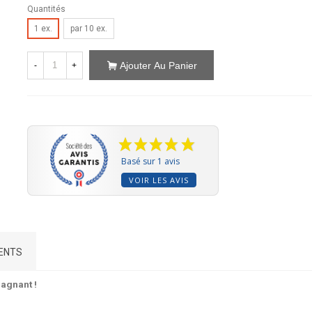
Quantités
1 ex.
par 10 ex.
Ajouter Au Panier
-
+
Basé sur 1 avis
VOIR LES AVIS
IENTS
agnant !