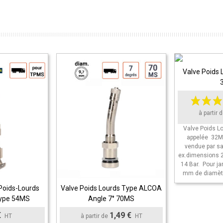
Valve Poids 
Ajouter Au
à partir 
Valve Poids L
appelée 32M
vendue par sa
ex.dimensions 
14 Bar. Pour ja
mm de diamètr
Poids-Lourds
Valve Poids Lourds Type ALCOA
ier
Ajouter Au Panier
ype 54MS
Angle 7° 70MS
€
1,49 €
HT
à partir de
HT