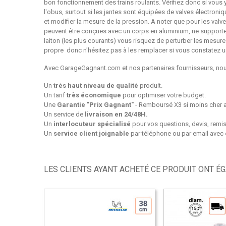
bon fonctionnement des trains roulants. Vérifiez donc si vous y 
l'obus, surtout si les jantes sont équipées de valves électron
et modifier la mesure de la pression. A noter que pour les val
peuvent être conçues avec un corps en aluminium, ne supporten
laiton (les plus courants) vous risquez de perturber les mesur
propre donc n'hésitez pas à les remplacer si vous constatez u
Avec GarageGagnant.com et nos partenaires fournisseurs, nou
Un
très haut niveau de qualité
produit.
Un tarif
très
économique
pour optimiser votre budget.
Une
Garantie "Prix Gagnant"
- Remboursé X3 si moins cher a
Un service de
livraison en 24/48H.
Un
interlocuteur spécialisé
pour vos questions, devis, remis
Un
service client joignable
par téléphone ou par email avec
LES CLIENTS AYANT ACHETÉ CE PRODUIT ONT É