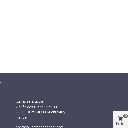
.
GARAGEGAGNANT
2 allée des Lutins - Bat C3
77310 Saint-Fargeau-Ponthierry
0
France
Panier
contact@garagegagnant.com