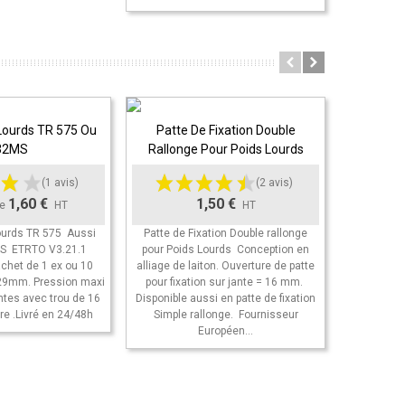
Lourds TR 575 Ou
Patte De Fixation Double
Rallon
 Panier
Ajouter Au Panier
Ajout
32MS
Rallonge Pour Poids Lourds
Métalliqu
(1 avis)
(2 avis)
1,60 €
1,50 €
de
HT
HT
ourds TR 575 Aussi
Patte de Fixation Double rallonge
S ETRTO V3.21.1
pour Poids Lourds Conception en
Rallonge
chet de 1 ex ou 10
alliage de laiton. Ouverture de patte
Angle 9
29mm. Pression maxi
pour fixation sur jante = 16 mm.
Hauteur 
ntes avec trou de 16
Disponible aussi en patte de fixation
alliage de 
e .Livré en 24/48h
Simple rallonge. Fournisseur
Fournisse
Européen...
10 ex. ou p