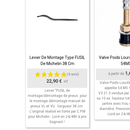
Levier De Montage Type FUSIL
Valve Poids Lour
Ajouter Au Panier
Ajouter Au Pan
De Michelin 38 Cm
54M
1,
à partir de
(4 avis)
22,90 €
HT
Valve Poids Lourd
appelée 54 MS 
Levier "FUSIL de
V3.21.3 vendue par
montage/démontage de pneus pour
ou 10 ex. hauteur to
le montage démontage manuel de
jantes avec trou
pneus VL et VU. longueur 38 cm.
diamètre. Pressio
L'original réalisé en fonte par C.P.M
Livré en 24/48h
pour Michelin. Livré en 24/48h à prix
Gagnant !